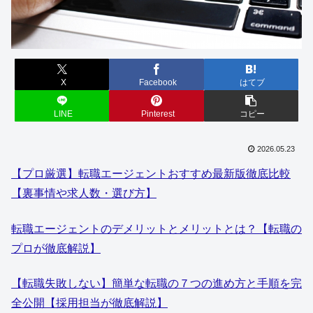
X
Facebook
はてブ
LINE
Pinterest
コピー
2026.05.23
【プロ厳選】転職エージェントおすすめ最新版徹底比較
【裏事情や求人数・選び方】
転職エージェントのデメリットとメリットとは？【転職の
プロが徹底解説】
【転職失敗しない】簡単な転職の７つの進め方と手順を完
全公開【採用担当が徹底解説】