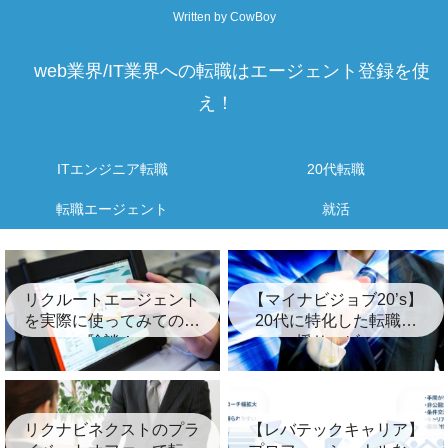
Written by CowBoy
web業界/IT業界への転職はエージェント登録を使
え！
ITエンジニア転職
20代転職
転職エージェント
就活
リクルートエージェント
【マイナビジョブ20’s】
を実際に使ってみての体
20代に特化した転職支
験談！
援サービス
リクナビネクストのプラ
【レバテックキャリア】